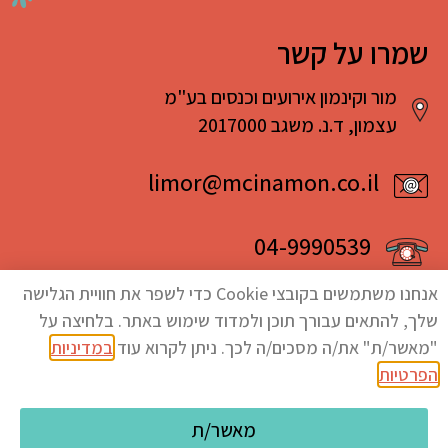
שמרו על קשר
מור וקינמון אירועים וכנסים בע"מ
עצמון, ד.נ. משגב 2017000
limor@mcinamon.co.il
04-9990539
אנחנו משתמשים בקובצי Cookie כדי לשפר את חוויית הגלישה
שלך, להתאים עבורך תוכן ולמדוד שימוש באתר. בלחיצה על
"מאשר/ת" את/ה מסכים/ה לכך. ניתן לקרוא עוד
במדיניות
הפרטיות
.
מדיניות פרטיות
גלילה
מאשר/ת
Developed By
Visuali
| Design by
Studio 2
כל הזכויות שמורות למור וקינמון אירועים וכנסים בע"מ © 2017