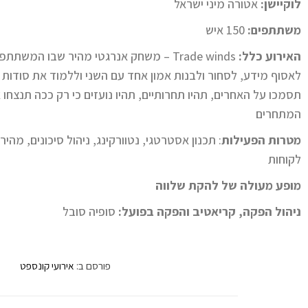
לוקיישן:
אטורה מיני ישראל
משתתפים:
150 איש
האירוע כלל:
Trade winds – משחק אנרגטי מהיר שבו המש
לאסוף מידע, לסחור ולבנות אמון אחד עם השני וללמוד את סודות
תסמכו על האחרים, תהיו תחרותיים, תהיו נועזים כי רק ככה תנצחו 
המתחרים
מטרות הפעילות
: תכנון אסטרטגי, נטוורקינג, ניהול סיכונים, מהי
לקוחות
מופע מעולה של להקת שלווה
ניהול הפקה, קריאטיב והפקה בפועל:
סופיה סובל
פורסם ב:
אירועי קונספט