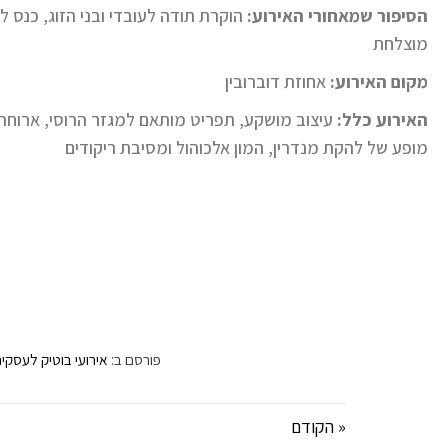
הסיפור
שמאחורי
האירוע:
הוקרת תודה לעובדי ובני הזוג, כנס ל
מוצלחת
מקום
האירוע:
אחוזת דוברובין
האירוע
כלל:
עיצוב מושקע, תפריט מותאם למגזר הרוסי, ארוחת
מופע של להקת מנדרין, המון אלכוהול ומסיבת ריקודים
חוגגים סוף שנה בדוברובין
פורסם ב:
אירועי בוטיק לעסקי
« הקודם