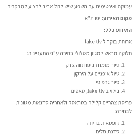
עמוקה ואינטימית עם השפע שיש לתל אביב להציע למבקריה.
מקום האירוע:
יפו ת"א
האירוע כלל:
ארוחת בוקר ל lake tlv
חלוקה מראש למגוון מסלולי בחירה ע"פ התעניינות:
סיור מומחז ביפו ונווה צדק
טיול אופניים על הירקון
סיור גרפיטי
בילוי ב lake tlv, סאפים
פריסת צהריים קלילה בטראסק ולאחריה סדנאות מגוונות
לבחירה:
קופסאות בריחה
סדנת סלים